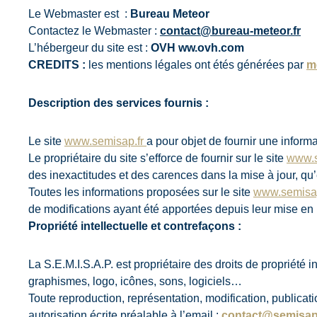
Le Webmaster est :
Bureau Meteor
Contactez le Webmaster :
contact@bureau-meteor.fr
L’hébergeur du site est :
OVH ww.ovh.com
CREDITS :
les mentions légales ont étés générées par
m
Description des services fournis :
Le site
www.semisap.fr
a pour objet de fournir une inform
Le propriétaire du site s’efforce de fournir sur le site
www.s
des inexactitudes et des carences dans la mise à jour, qu’el
Toutes les informations proposées sur le site
www.semisap
de modifications ayant été apportées depuis leur mise en 
Propriété intellectuelle et contrefaçons :
La S.E.M.I.S.A.P. est propriétaire des droits de propriété 
graphismes, logo, icônes, sons, logiciels…
Toute reproduction, représentation, modification, publicatio
autorisation écrite préalable à l’email :
contact@semisap