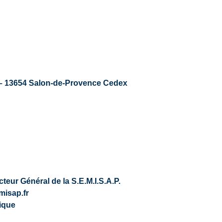
– 13654 Salon-de-Provence Cedex
teur Général de la S.E.M.I.S.A.P.
isap.fr
ique