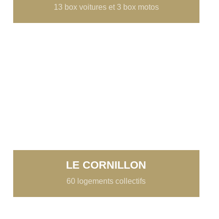
13 box voitures et 3 box motos
LE CORNILLON
60 logements collectifs