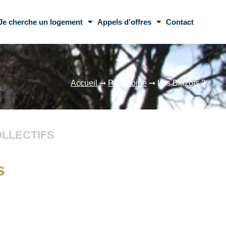
Je cherche un logement
Appels d’offres
Contact
Accueil
➞
Patrimoine
➞
Les Blazots 2
LLECTIFS
s