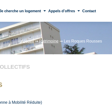
Je cherche un logement
Appels d’offres
Contact
Accueil
➞
Patrimoine
➞
Les Roques Rousses
OLLECTIFS
s
nne à Mobilité Réduite)