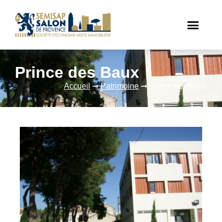
Prince des Baux
Accueil
➞
Patrimoine
➞
Prince des Baux